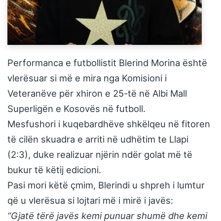
Performanca e futbollistit Blerind Morina është
vlerësuar si më e mira nga Komisioni i
Veteranëve për xhiron e 25-të në Albi Mall
Superligën e Kosovës në futboll.
Mesfushori i kuqebardhëve shkëlqeu në fitoren
të cilën skuadra e arriti në udhëtim te Llapi
(2:3), duke realizuar njërin ndër golat më të
bukur të këtij edicioni.
Pasi mori këtë çmim, Blerindi u shpreh i lumtur
që u vlerësua si lojtari më i mirë i javës:
“Gjatë tërë javës kemi punuar shumë dhe kemi