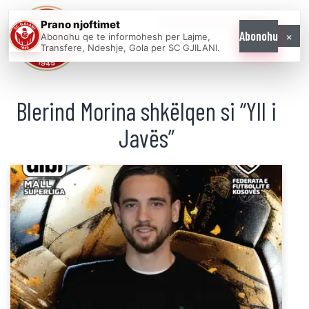
Prano njoftimet
WE COME AS
×
Abonohu
Abonohu qe te informohesh per Lajme,
ONE
Transfere, Ndeshje, Gola per SC GJILANI.
Blerind Morina shkëlqen si “Yll i
Javës”