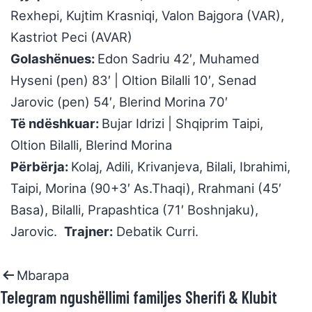
Rexhepi, Kujtim Krasniqi, Valon Bajgora (VAR),
Kastriot Peci (AVAR)
Golashënues:
Edon Sadriu 42′, Muhamed
Hyseni (pen) 83′ | Oltion Bilalli 10′, Senad
Jarovic (pen) 54′, Blerind Morina 70′
Të ndëshkuar:
Bujar Idrizi | Shqiprim Taipi,
Oltion Bilalli, Blerind Morina
Përbërja:
Kolaj, Adili, Krivanjeva, Bilali, Ibrahimi,
Taipi, Morina (90+3′ As.Thaqi), Rrahmani (45′
Basa), Bilalli, Prapashtica (71′ Boshnjaku),
Jarovic.
Trajner:
Debatik Curri.
Mbarapa
Telegram ngushëllimi familjes Sherifi & Klubit