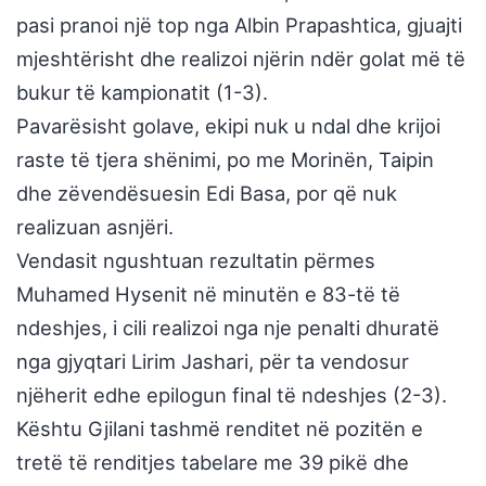
pasi pranoi një top nga Albin Prapashtica, gjuajti
mjeshtërisht dhe realizoi njërin ndër golat më të
bukur të kampionatit (1-3).
Pavarësisht golave, ekipi nuk u ndal dhe krijoi
raste të tjera shënimi, po me Morinën, Taipin
dhe zëvendësuesin Edi Basa, por që nuk
realizuan asnjëri.
Vendasit ngushtuan rezultatin përmes
Muhamed Hysenit në minutën e 83-të të
ndeshjes, i cili realizoi nga nje penalti dhuratë
nga gjyqtari Lirim Jashari, për ta vendosur
njëherit edhe epilogun final të ndeshjes (2-3).
Kështu Gjilani tashmë renditet në pozitën e
tretë të renditjes tabelare me 39 pikë dhe