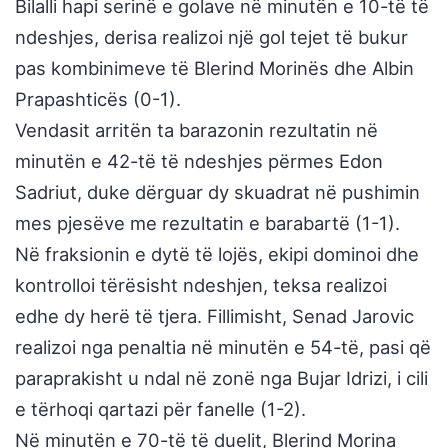
Bilalli hapi serinë e golave në minutën e 10-të të
ndeshjes, derisa realizoi një gol tejet të bukur
pas kombinimeve të Blerind Morinës dhe Albin
Prapashticës (0-1).
Vendasit arritën ta barazonin rezultatin në
minutën e 42-të të ndeshjes përmes Edon
Sadriut, duke dërguar dy skuadrat në pushimin
mes pjesëve me rezultatin e barabartë (1-1).
Në fraksionin e dytë të lojës, ekipi dominoi dhe
kontrolloi tërësisht ndeshjen, teksa realizoi
edhe dy herë të tjera. Fillimisht, Senad Jarovic
realizoi nga penaltia në minutën e 54-të, pasi që
paraprakisht u ndal në zonë nga Bujar Idrizi, i cili
e tërhoqi qartazi për fanelle (1-2).
Në minutën e 70-të të duelit, Blerind Morina