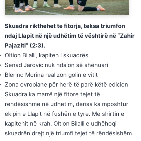
Skuadra rikthehet te fitorja, teksa triumfon
ndaj Llapit në një udhëtim të vështirë në “Zahir
Pajaziti” (2:3).
Oltion Bilalli, kapiten i skuadrës
Senad Jarovic nuk ndalon së shënuari
Blerind Morina realizon golin e vitit
Zona evropiane për herë të parë këtë edicion
Skuadra ka marrë një fitore tejet të
rëndësishme në udhëtim, derisa ka mposhtur
ekipin e Llapit në fushën e tyre. Me shirtin e
kapitenit në krah, Oltion Bilalli e udhëhoqi
skuadrën drejt një triumfi tejet të rëndësishëm.