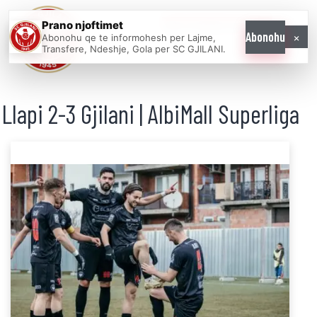
Prano njoftimet
WE COME AS
×
Abonohu
Abonohu qe te informohesh per Lajme,
ONE
Transfere, Ndeshje, Gola per SC GJILANI.
Llapi 2-3 Gjilani | AlbiMall Superliga