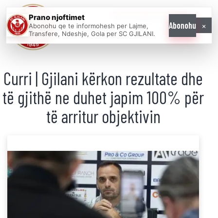
Prano njoftimet
WE COME AS
×
Abonohu
Abonohu qe te informohesh per Lajme,
ONE
Transfere, Ndeshje, Gola per SC GJILANI.
Curri | Gjilani kërkon rezultate dhe
të gjithë ne duhet japim 100% për
të arritur objektivin