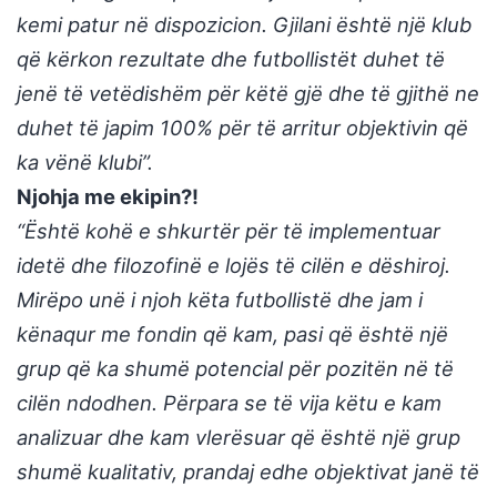
kemi patur në dispozicion. Gjilani është një klub
që kërkon rezultate dhe futbollistët duhet të
jenë të vetëdishëm për këtë gjë dhe të gjithë ne
duhet të japim 100% për të arritur objektivin që
ka vënë klubi”.
Njohja me ekipin?!
“Është kohë e shkurtër për të implementuar
idetë dhe filozofinë e lojës të cilën e dëshiroj.
Mirëpo unë i njoh këta futbollistë dhe jam i
kënaqur me fondin që kam, pasi që është një
grup që ka shumë potencial për pozitën në të
cilën ndodhen. Përpara se të vija këtu e kam
analizuar dhe kam vlerësuar që është një grup
shumë kualitativ, prandaj edhe objektivat janë të