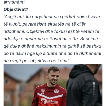
arritshëm”.
Objektivat?
“Asgjë nuk ka ndryshuar sa i përket objektivave
të klubit, pavarësisht situatës në të cilën
ndodhemi. Objektivi dhe fokusi është vetëm te
ndeshja e nesërme te Prishtina e Re. Besojmë
që duke dhënë maksimumin të gjithë së bashku
do të dalim nga kjo situatë dhe do të rikthehemi
në rrugë për objektivin që kemi”.