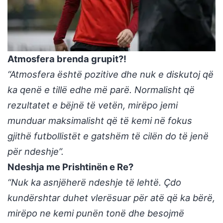
Atmosfera brenda grupit?!
“Atmosfera është pozitive dhe nuk e diskutoj që
ka qenë e tillë edhe më parë. Normalisht që
rezultatet e bëjnë të vetën, mirëpo jemi
munduar maksimalisht që të kemi në fokus
gjithë futbollistët e gatshëm të cilën do të jenë
për ndeshje”.
Ndeshja me Prishtinën e Re?
“Nuk ka asnjëherë ndeshje të lehtë. Çdo
kundërshtar duhet vlerësuar për atë që ka bërë,
mirëpo ne kemi punën tonë dhe besojmë