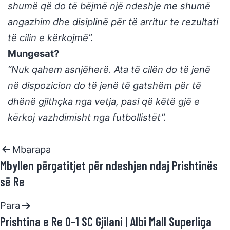
shumë që do të bëjmë një ndeshje me shumë
angazhim dhe disiplinë për të arritur te rezultati
të cilin e kërkojmë”.
Mungesat?
“Nuk qahem asnjëherë. Ata të cilën do të jenë
në dispozicion do të jenë të gatshëm për të
dhënë gjithçka nga vetja, pasi që këtë gjë e
kërkoj vazhdimisht nga futbollistët”.
Mbarapa
Mbyllen përgatitjet për ndeshjen ndaj Prishtinës
së Re
Para
Prishtina e Re 0-1 SC Gjilani | Albi Mall Superliga