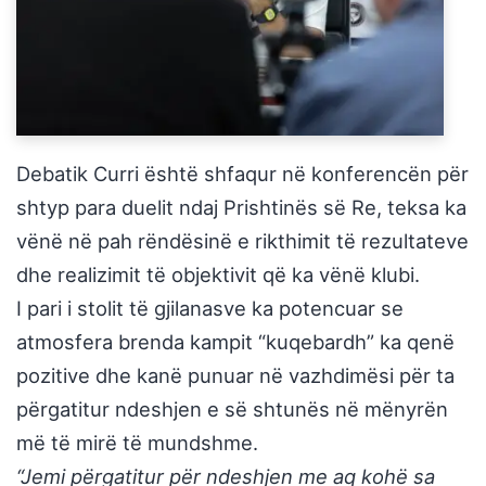
Debatik Curri është shfaqur në konferencën për
shtyp para duelit ndaj Prishtinës së Re, teksa ka
vënë në pah rëndësinë e rikthimit të rezultateve
dhe realizimit të objektivit që ka vënë klubi.
I pari i stolit të gjilanasve ka potencuar se
atmosfera brenda kampit “kuqebardh” ka qenë
pozitive dhe kanë punuar në vazhdimësi për ta
përgatitur ndeshjen e së shtunës në mënyrën
më të mirë të mundshme.
“Jemi përgatitur për ndeshjen me aq kohë sa