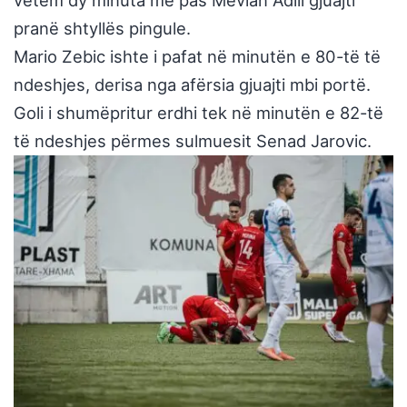
vetëm dy minuta më pas Mevlan Adili gjuajti
pranë shtyllës pingule.
Mario Zebic ishte i pafat në minutën e 80-të të
ndeshjes, derisa nga afërsia gjuajti mbi portë.
Goli i shumëpritur erdhi tek në minutën e 82-të
të ndeshjes përmes sulmuesit Senad Jarovic.