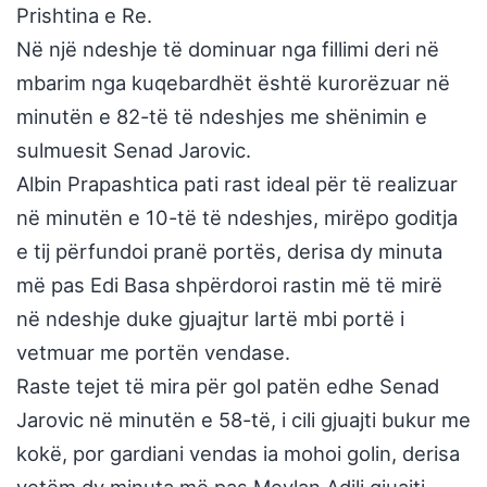
Prishtina e Re.
Në një ndeshje të dominuar nga fillimi deri në
mbarim nga kuqebardhët është kurorëzuar në
minutën e 82-të të ndeshjes me shënimin e
sulmuesit Senad Jarovic.
Albin Prapashtica pati rast ideal për të realizuar
në minutën e 10-të të ndeshjes, mirëpo goditja
e tij përfundoi pranë portës, derisa dy minuta
më pas Edi Basa shpërdoroi rastin më të mirë
në ndeshje duke gjuajtur lartë mbi portë i
vetmuar me portën vendase.
Raste tejet të mira për gol patën edhe Senad
Jarovic në minutën e 58-të, i cili gjuajti bukur me
kokë, por gardiani vendas ia mohoi golin, derisa