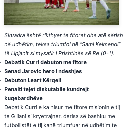
Skuadra është rikthyer te fitoret dhe atë sërish
në udhëtim, teksa triumfoi në “Sami Kelmendi”
të Lipjanit si mysafir i Prishtinës së Re (0-1).
Debatik Curri debuton me fitore
Senad Jarovic hero i ndeshjes
Debuton Leart Kërqeli
Penalti tejet diskutabile kundrejt
kuqebardhëve
Debatik Curri e ka nisur me fitore misionin e tij
te Gjilani si kryetrajner, derisa së bashku me
futbollistët e tij kanë triumfuar në udhëtim te