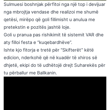
Sulmuesi boshnjak përfitoi nga një top i devijuar
nga mbrojtja vendase dhe realizoi me shumë
qetësi, mirëpo që goli fillimisht u anulua me
pretekstin e pozitës jashtë loje.
Goli u pranua pas rishikimit të sistemit VAR dhe
aty filloi festa e “kuqebardhëve”.
Ishte kjo fitorja e tretë për “Skifterët” këtë
edicion, nderkohë që në kuadër të xhiros së
dhjetë, ekipi do të udhëtojë drejt Suharekës për
tu përballur me Ballkanin.