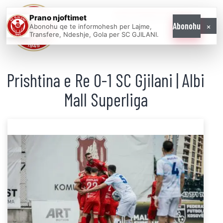
Prano njoftimet
WE COME AS
×
Abonohu
Abonohu qe te informohesh per Lajme,
ONE
Transfere, Ndeshje, Gola per SC GJILANI.
Prishtina e Re 0-1 SC Gjilani | Albi
Mall Superliga