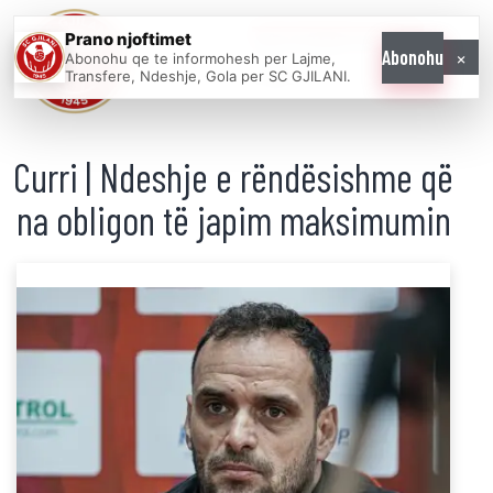
Prano njoftimet
WE COME AS
×
Abonohu
Abonohu qe te informohesh per Lajme,
ONE
Transfere, Ndeshje, Gola per SC GJILANI.
Curri | Ndeshje e rëndësishme që
na obligon të japim maksimumin