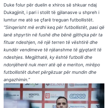
Duke folur për duelin e xhiros së shkuar ndaj
Dukagjinit, i pari i stolit të gjilanasve u shpreh i
lumtur me atë se çfarë treguan futbollistët.
“Sinqerisht më erdhi keq për futbollistët, pasi që
lanë shpyrtin në fushë dhe bënë gjithçka për ta
fituar ndeshjen, në një terren të vështirë dhe
kundër vendimeve të njëanshme të gjyqtarit të
ndeshjes. Megjithatë, ky është futbolli dhe
ndonjëherë nuk merr atë që e meriton, mirëpo
futbollistët duhet përgëzuar për mundin dhe
angazhimin.”