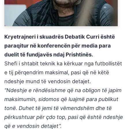
Kryetrajneri i skuadrës Debatik Curri është
paraqitur në konferencën për media para
duelit të fundjavës ndaj Prishtinës.
Shefi i shtabit teknik ka kërkuar nga futbollistët
e tij përqendrim maksimal, pasi që në këtë
ndeshje mund të vendosin detajet.
“Ndeshje e rëndësishme që na obligon të japim
maksimumin, sidomos që luajmë para publikut
tonë. Duhet të jemi të vëmendshëm dhe të
përkushtuar për çdo top, pasi që është ndeshje
që e vendosin detajet”.