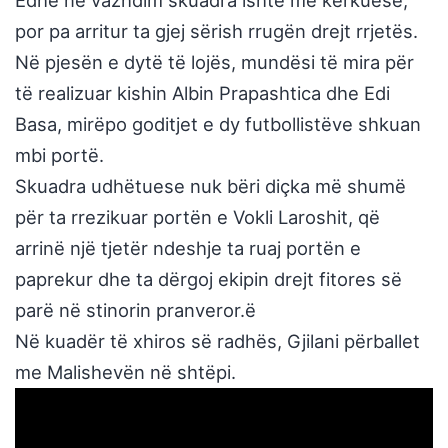
Edhe në vazhdim skuadra ishte më kërkuese,
por pa arritur ta gjej sërish rrugën drejt rrjetës.
Në pjesën e dytë të lojës, mundësi të mira për
të realizuar kishin Albin Prapashtica dhe Edi
Basa, mirëpo goditjet e dy futbollistëve shkuan
mbi portë.
Skuadra udhëtuese nuk bëri diçka më shumë
për ta rrezikuar portën e Vokli Laroshit, që
arrinë një tjetër ndeshje ta ruaj portën e
paprekur dhe ta dërgoj ekipin drejt fitores së
parë në stinorin pranveror.ë
Në kuadër të xhiros së radhës, Gjilani përballet
me Malishevën në shtëpi.