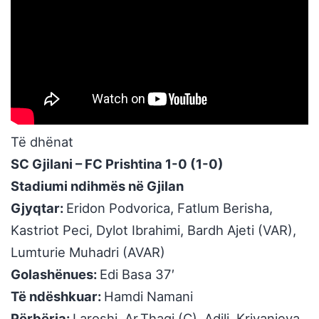
Të dhënat
SC Gjilani – FC Prishtina 1-0 (1-0)
Stadiumi ndihmës në Gjilan
Gjyqtar:
Eridon Podvorica, Fatlum Berisha,
Kastriot Peci, Dylot Ibrahimi, Bardh Ajeti (VAR),
Lumturie Muhadri (AVAR)
Golashënues:
Edi Basa 37′
Të ndëshkuar:
Hamdi Namani
Përbërja:
Laroshi, Ar.Thaqi (C), Adili, Krivanjeva,