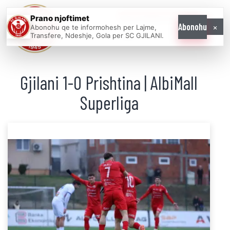
Prano njoftimet
WE COME AS
×
Abonohu
Abonohu qe te informohesh per Lajme,
ONE
Transfere, Ndeshje, Gola per SC GJILANI.
Gjilani 1-0 Prishtina | AlbiMall
Superliga