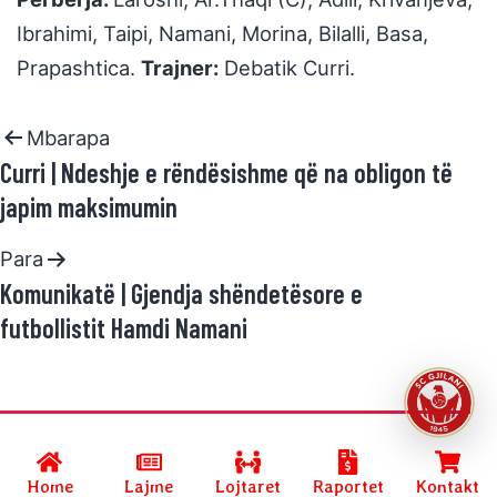
Ibrahimi, Taipi, Namani, Morina, Bilalli, Basa,
Prapashtica.
Trajner:
Debatik Curri.
Mbarapa
Curri | Ndeshje e rëndësishme që na obligon të
japim maksimumin
Para
Komunikatë | Gjendja shëndetësore e
futbollistit Hamdi Namani
Developed by
SC GJILANI
and powered by
R.Halimi
.
Home
Lajme
Lojtaret
Raportet
Kontakt