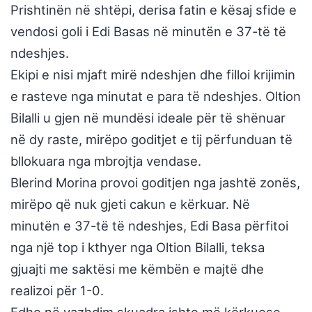
Prishtinën në shtëpi, derisa fatin e kësaj sfide e
vendosi goli i Edi Basas në minutën e 37-të të
ndeshjes.
Ekipi e nisi mjaft mirë ndeshjen dhe filloi krijimin
e rasteve nga minutat e para të ndeshjes. Oltion
Bilalli u gjen në mundësi ideale për të shënuar
në dy raste, mirëpo goditjet e tij përfunduan të
bllokuara nga mbrojtja vendase.
Blerind Morina provoi goditjen nga jashtë zonës,
mirëpo që nuk gjeti cakun e kërkuar. Në
minutën e 37-të të ndeshjes, Edi Basa përfitoi
nga një top i kthyer nga Oltion Bilalli, teksa
gjuajti me saktësi me këmbën e majtë dhe
realizoi për 1-0.