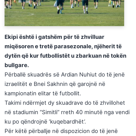
Ekipi është i gatshëm për të zhvilluar
miqësoren e tretë parasezonale, njëherit të
dytën që kur futbollistët u zbarkuan në tokën
bullgare.
Përballë skuadrës së Ardian Nuhiut do të jenë
izraelitët e Bnei Sakhnin që garojnë në
kampionatin elitar të futbollit.
Takimi ndërmjet dy skuadrave do të zhvillohet
në stadiumin “Simitli” rreth 40 minutë nga vendi
ku po qëndrojnë ‘kuqebardhët’.
Për këtë përballje në dispozicion do të jenë