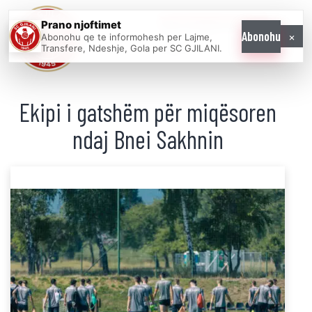
Prano njoftimet
WE COME AS
×
Abonohu
Abonohu qe te informohesh per Lajme,
ONE
Transfere, Ndeshje, Gola per SC GJILANI.
Ekipi i gatshëm për miqësoren
ndaj Bnei Sakhnin