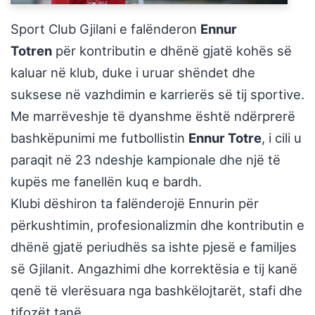
Sport Club Gjilani e falënderon
Ennur
Totren
për kontributin e dhënë gjatë kohës së
kaluar në klub, duke i uruar shëndet dhe
suksese në vazhdimin e karrierës së tij sportive.
Me marrëveshje të dyanshme është ndërprerë
bashkëpunimi me futbollistin
Ennur Totre
, i cili u
paraqit në 23 ndeshje kampionale dhe një të
kupës me fanellën kuq e bardh.
Klubi dëshiron ta falënderojë Ennurin për
përkushtimin, profesionalizmin dhe kontributin e
dhënë gjatë periudhës sa ishte pjesë e familjes
së Gjilanit. Angazhimi dhe korrektësia e tij kanë
qenë të vlerësuara nga bashkëlojtarët, stafi dhe
tifozët tanë.