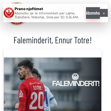
Prano njoftimet
WE COME AS
×
Abonohu
Abonohu qe te informohesh per Lajme,
ONE
Transfere, Ndeshje, Gola per SC GJILANI.
Faleminderit, Ennur Totre!