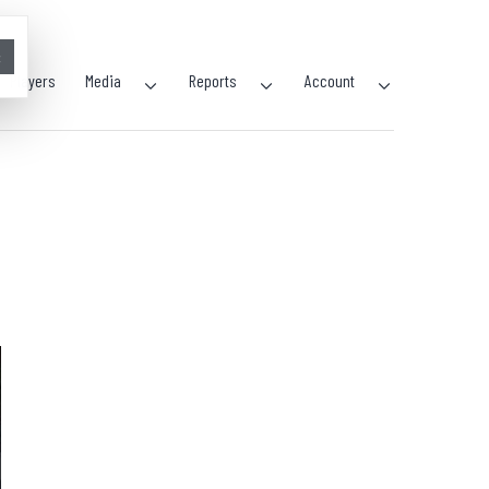
×
Players
Media
Reports
Account