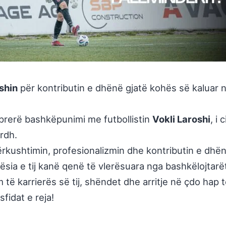
shin
për kontributin e dhënë gjatë kohës së kaluar 
rerë bashkëpunimi me futbollistin
Vokli Laroshi
, i
rdh.
përkushtimin, profesionalizmin dhe kontributin e dhë
ësia e tij kanë qenë të vlerësuara nga bashkëlojtarët
ë karrierës së tij, shëndet dhe arritje në çdo hap të 
fidat e reja!