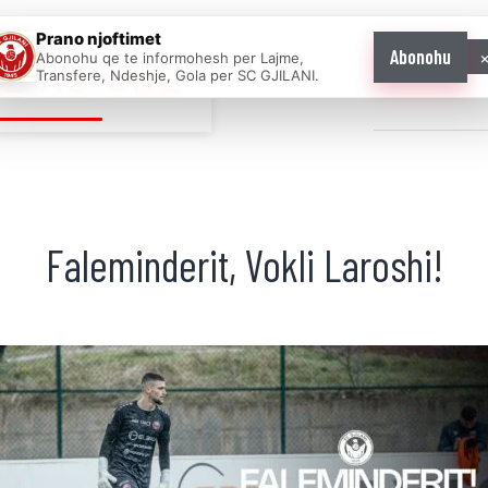
Prano njoftimet
Abonohu
Abonohu qe te informohesh per Lajme,
E AS ONE
Transfere, Ndeshje, Gola per SC GJILANI.
Home
News
Faleminderit, Vokli Laroshi!