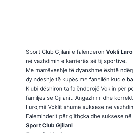
Sport Club Gjilani e falënderon
Vokli Laro
në vazhdimin e karrierës së tij sportive.
Me marrëveshje të dyanshme është ndërp
dy ndeshje të kupës me fanellën kuq e ba
Klubi dëshiron ta falënderojë Voklin për 
familjes së Gjilanit. Angazhimi dhe korrekt
I urojmë Voklit shumë suksese në vazhdim t
Faleminderit për gjithçka dhe suksese në s
Sport Club Gjilani