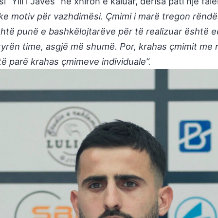
si “Ylli i Javës” në xhiron e kaluar, derisa pati një fa
e motiv për vazhdimësi. Çmimi i marë tregon rëndë
shtë punë e bashkëlojtarëve për të realizuar është 
rën time, asgjë më shumë. Por, krahas çmimit me rën
të parë krahas çmimeve individuale”.