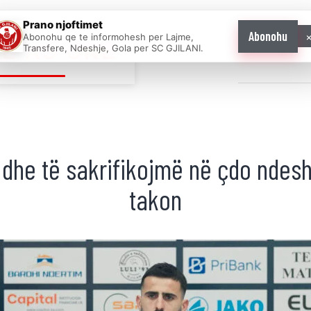
Prano njoftimet
Abonohu
Abonohu qe te informohesh per Lajme,
E AS ONE
Transfere, Ndeshje, Gola per SC GJILANI.
Home
News
 dhe të sakrifikojmë në çdo ndesh
takon