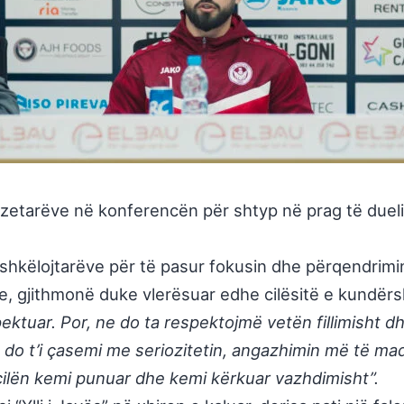
arëve në konferencën për shtyp në prag të duelit të
bashkëlojtarëve për të pasur fokusin dhe përqendrimi
, gjithmonë duke vlerësuar edhe cilësitë e kundërsh
pektuar. Por, ne do ta respektojmë vetën fillimisht d
es do t’i çasemi me seriozitetin, angazhimin më të m
 cilën kemi punuar dhe kemi kërkuar vazhdimisht”.