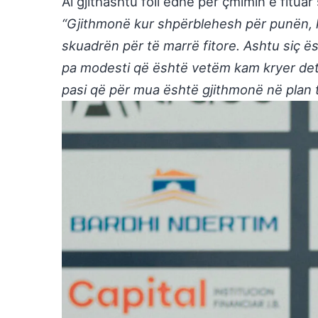
Ai gjithashtu foli edhe për çmimin e fituar 
“Gjithmonë kur shpërblehesh për punën, k
skuadrën për të marrë fitore. Ashtu siç ë
pa modesti që është vetëm kam kryer dety
pasi që për mua është gjithmonë në plan 