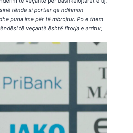
lenderim të veçantë për bashkëlojtarët e tij.
sinë tënde si portier që ndihmon
edhe puna ime për të mbrojtur. Po e them
dësi të veçantë është fitorja e arritur,