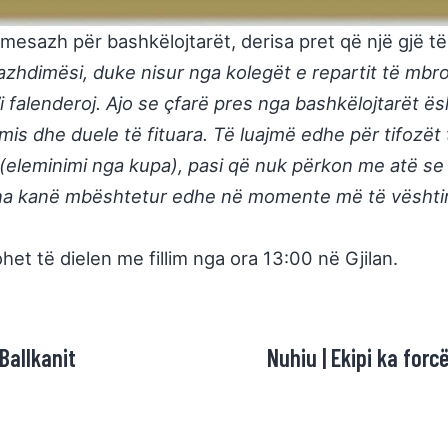
esazh për bashkëlojtarët, derisa pret që një gjë të ti
azhdimësi, duke nisur nga kolegët e repartit të mbroj
’i falenderoj. Ajo se çfarë pres nga bashkëlojtarët ë
 dhe duele të fituara. Të luajmë edhe për tifozët ta
 (eleminimi nga kupa), pasi që nuk përkon me atë se
anë na kanë mbështetur edhe në momente më të vështi
ohet të dielen me fillim nga ora 13:00 në Gjilan.
Ballkanit
Nuhiu | Ekipi ka for