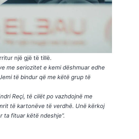
tur një gjë të tillë.
jeve me seriozitet e kemi dëshmuar edhe
. Jemi të bindur që me këtë grup të
dri Reçi, të cilët po vazhdojnë me
mrit të kartonëve të verdhë. Unë kërkoj
r ta fituar këtë ndeshje”.