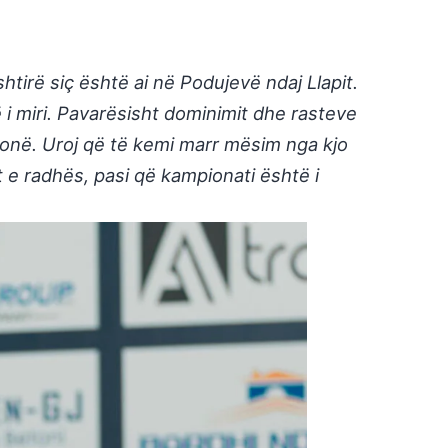
irë siç është ai në Podujevë ndaj Llapit.
i miri. Pavarësisht dominimit dhe rasteve
 tonë. Uroj që të kemi marr mësim nga kjo
 e radhës, pasi që kampionati është i