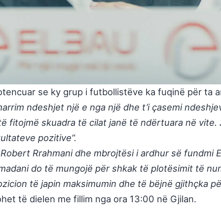
tencuar se ky grup i futbollistëve ka fuqinë për ta arri
marrim ndeshjet një e nga një dhe t’i çasemi ndesh
ë fitojmë skuadra të cilat janë të ndërtuara në vite
ultateve pozitive”.
Robert Rrahmani dhe mbrojtësi i ardhur së fundmi En
amadani do të mungojë për shkak të plotësimit të nu
pozicion të japin maksimumin dhe të bëjnë gjithçka pë
ohet të dielen me fillim nga ora 13:00 në Gjilan.