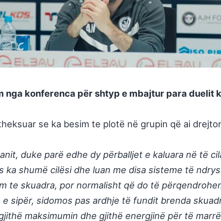
im nga konferenca për shtyp e mbajtur para duelit k
theksuar se ka besim te plotë në grupin që ai drejto
kanit, duke parë edhe dy përballjet e kaluara në të ci
s ka shumë cilësi dhe luan me disa sisteme të ndrys
m te skuadra, por normalisht që do të përqendrohemi
e e sipër, sidomos pas ardhje të fundit brenda skuad
ithë maksimumin dhe gjithë energjinë për të marrë r