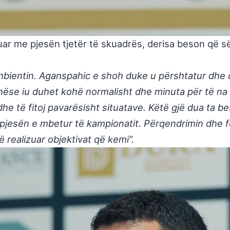
uar me pjesën tjetër të skuadrës, derisa beson që s
mbientin. Aganspahic e shoh duke u përshtatur dhe 
hëse iu duhet kohë normalisht dhe minuta për të 
dhe të fitoj pavarësisht situatave. Këtë gjë dua ta 
r pjesën e mbetur të kampionatit. Përqendrimin dhe 
realizuar objektivat që kemi”.