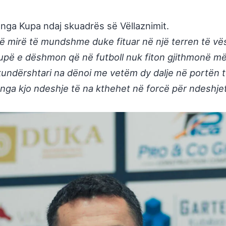
 nga Kupa ndaj skuadrës së Vëllaznimit.
mirë të mundshme duke fituar në një terren të vësht
upë e dëshmon që në futboll nuk fiton gjithmonë më 
 që kundërshtari na dënoi me vetëm dy dalje në portën
 nga kjo ndeshje të na kthehet në forcë për ndeshjet