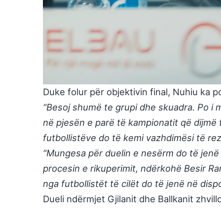
Duke folur për objektivin final, Nuhiu ka po
“Besoj shumë te grupi dhe skuadra. Po i 
në pjesën e parë të kampionatit që dijmë t
futbollistëve do të kemi vazhdimësi të rez
“Mungesa për duelin e nesërm do të jenë 
procesin e rikuperimit, ndërkohë Besir R
nga futbollistët të cilët do të jenë në dis
Dueli ndërmjet Gjilanit dhe Ballkanit zhvill