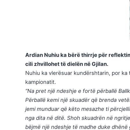
Ardian Nuhiu ka bërë thirrje për reflekt
cili zhvillohet të dielën në Gjilan.
Nuhiu ka vlerësuar kundërshtarin, por ka 
kampionatit.
“Na pret një ndeshje e fortë përballë Ball
Përballë kemi një skuadër që brenda vetë
jemi munduar që këto mesazhe ti përcjelli
nga dita në ditë. Shoh skuadrën në ngritj
bëjmë një ndeshje të madhe duke dhënë gj