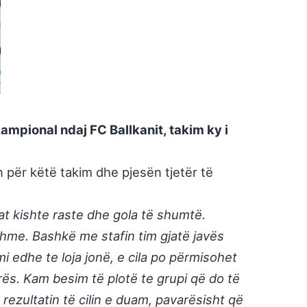
ampional ndaj FC Ballkanit, takim ky i
n për këtë takim dhe pjesën tjetër të
lat kishte raste dhe gola të shumtë.
hme. Bashkë me stafin tim gjatë javës
 edhe te loja jonë, e cila po përmisohet
rës. Kam besim të plotë te grupi që do të
ezultatin të cilin e duam, pavarësisht që