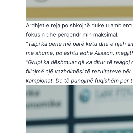
Ardhjet e reja po shkojnë duke u ambient
fokusin dhe përqendrimin maksimal.
“Taipi ka qenë më parë këtu dhe e njeh a
më shumë, po ashtu edhe Alisson, megjit
“Grupi ka dëshmuar që ka ditur të reagoj 
fillojmë një vazhdimësi të rezultateve pë
kampionat. Do të punojmë fuqishëm për të 