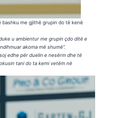
ë bashku me gjithë grupin do të kenë
duke u ambientur me grupin çdo ditë e
na ndihmuar akoma më shumë”.
besoj edhe për duelin e nesërm dhe të
fokusin tani do ta kemi vetëm në