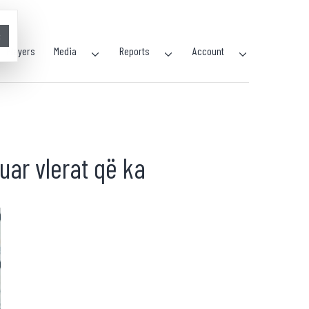
×
Players
Media
Reports
Account
uar vlerat që ka