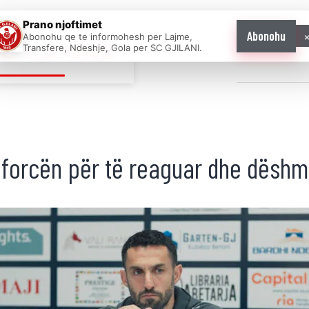
Prano njoftimet
Abonohu
Abonohu qe te informohesh per Lajme,
E AS ONE
Transfere, Ndeshje, Gola per SC GJILANI.
Home
News
a forcën për të reaguar dhe dëshm