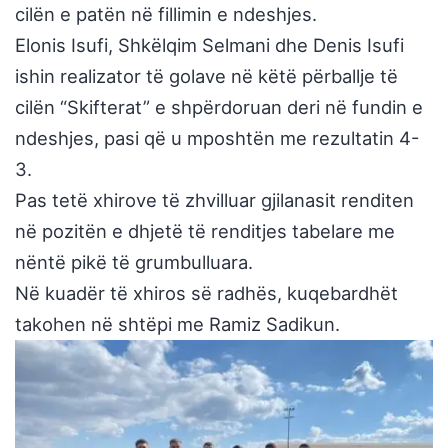
cilën e patën në fillimin e ndeshjes.
Elonis Isufi, Shkëlqim Selmani dhe Denis Isufi
ishin realizator të golave në këtë përballje të
cilën “Skifterat” e shpërdoruan deri në fundin e
ndeshjes, pasi që u mposhtën me rezultatin 4-
3.
Pas tetë xhirove të zhvilluar gjilanasit renditen
në pozitën e dhjetë të renditjes tabelare me
nëntë pikë të grumbulluara.
Në kuadër të xhiros së radhës, kuqebardhët
takohen në shtëpi me Ramiz Sadikun.