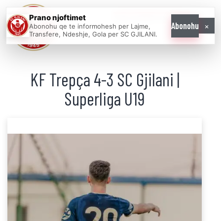
Prano njoftimet
WE COME AS
×
Abonohu
Abonohu qe te informohesh per Lajme,
ONE
Transfere, Ndeshje, Gola per SC GJILANI.
KF Trepça 4-3 SC Gjilani |
Superliga U19