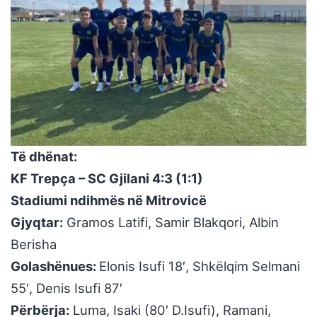
Të dhënat:
KF Trepça – SC Gjilani 4:3 (1:1)
Stadiumi ndihmës në Mitrovicë
Gjyqtar:
Gramos Latifi, Samir Blakqori, Albin
Berisha
Golashënues:
Elonis Isufi 18′, Shkëlqim Selmani
55′, Denis Isufi 87′
Përbërja:
Luma, Isaki (80′ D.Isufi), Ramani,