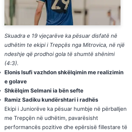
Skuadra e 19 vjeçarëve ka pësuar disfatë në
udhëtim te ekipi i Trepçës nga Mitrovica, në një
ndeshje që prodhoi gola të shumtë shënimi
(4:3).
Elonis Isufi vazhdon shkëlqimin me realizimin
e golave
Shkëlqim Selmani ia bën sefte
Ramiz Sadiku kundërshtari i radhës
Ekipi i Juniorëve ka pësuar humbje në përballjen
me Trepçën në udhëtim, pavarësisht
performancës pozitive dhe epërsisë fillestare të