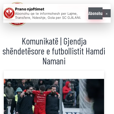
Prano njoftimet
WE COME AS
×
Abonohu
Abonohu qe te informohesh per Lajme,
ONE
Transfere, Ndeshje, Gola per SC GJILANI.
Komunikatë | Gjendja
shëndetësore e futbollistit Hamdi
Namani