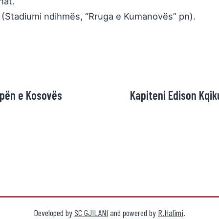
nat.
 (Stadiumi ndihmës, “Rruga e Kumanovës” pn).
Kupën e Kosovës
Kapiteni Edison Kqik
Developed by
SC GJILANI
and powered by
R.Halimi
.