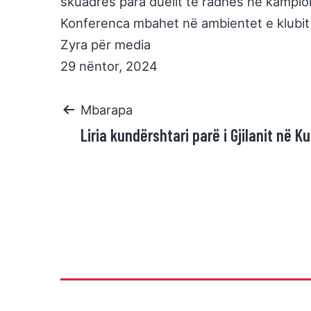
skuadrës para duelit të radhës në kampio
Konferenca mbahet në ambientet e klubit
Zyra për media
29 nëntor, 2024
Mbarapa
Liria kundërshtari parë i Gjilanit në 