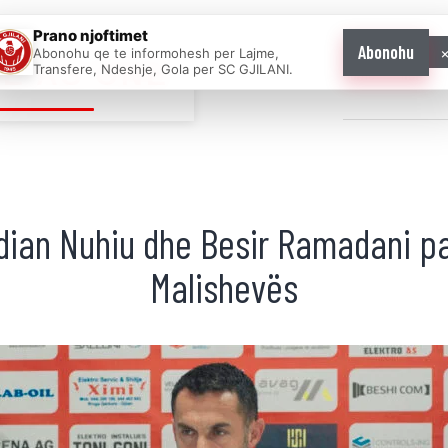
Prano njoftimet
Abonohu
Abonohu qe te informohesh per Lajme,
E AS ONE
Transfere, Ndeshje, Gola per SC GJILANI.
Home
News
dian Nuhiu dhe Besir Ramadani p
Malishevës