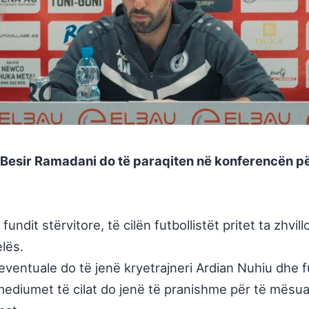
 Besir Ramadani do të paraqiten në konferencën për 
ndit stërvitore, të cilën futbollistët pritet ta zhv
elës.
ventuale do të jenë kryetrajneri Ardian Nuhiu dhe fu
 mediumet të cilat do jenë të pranishme për të mësu