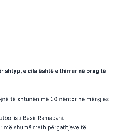
shtyp, e cila është e thirrur në prag të
illojnë të shtunën më 30 nëntor në mëngjes
tbollisti Besir Ramadani.
ar më shumë rreth përgatitjeve të