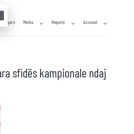
×
Players
Media
Reports
Account
ara sfidës kampionale ndaj