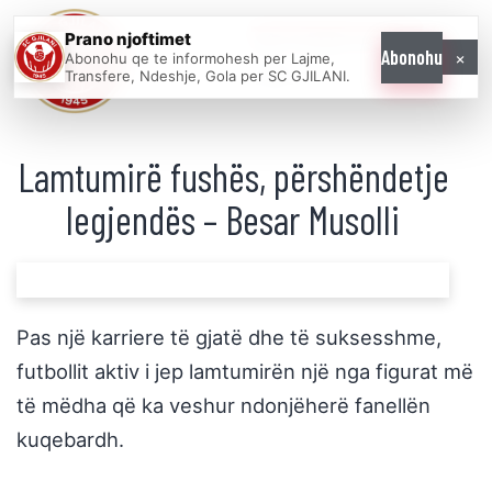
Prano njoftimet
WE COME AS
×
Abonohu
Abonohu qe te informohesh per Lajme,
ONE
Transfere, Ndeshje, Gola per SC GJILANI.
Lamtumirë fushës, përshëndetje
legjendës – Besar Musolli
Pas një karriere të gjatë dhe të suksesshme,
futbollit aktiv i jep lamtumirën një nga figurat më
të mëdha që ka veshur ndonjëherë fanellën
kuqebardh.