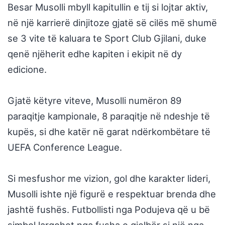
Besar Musolli mbyll kapitullin e tij si lojtar aktiv,
në një karrierë dinjitoze gjatë së cilës më shumë
se 3 vite të kaluara te Sport Club Gjilani, duke
qenë njëherit edhe kapiten i ekipit në dy
edicione.
Gjatë këtyre viteve, Musolli numëron 89
paraqitje kampionale, 8 paraqitje në ndeshje të
kupës, si dhe katër në garat ndërkombëtare të
UEFA Conference League.
Si mesfushor me vizion, gol dhe karakter lideri,
Musolli ishte një figurë e respektuar brenda dhe
jashtë fushës. Futbollisti nga Podujeva që u bë
simbol largohet nga fusha e gjelbër si një nga