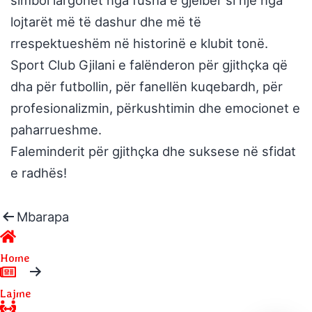
lojtarët më të dashur dhe më të
rrespektueshëm në historinë e klubit tonë.
Sport Club Gjilani e falënderon për gjithçka që
dha për futbollin, për fanellën kuqebardh, për
profesionalizmin, përkushtimin dhe emocionet e
paharrueshme.
Faleminderit për gjithçka dhe suksese në sfidat
e radhës!
Mbarapa
Faleminderit, Mevlan Adili!
Home
Para
Faleminderit, Edison Kqiku!
Lajme