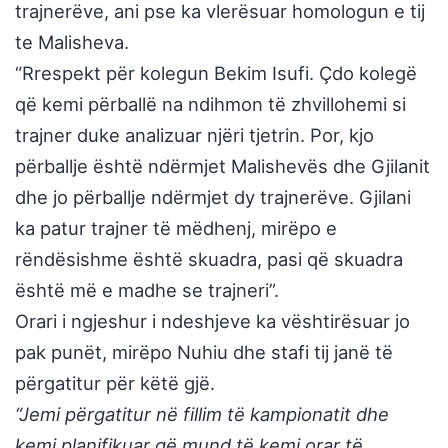
trajnerëve, ani pse ka vlerësuar homologun e tij
te Malisheva.
“Rrespekt për kolegun Bekim Isufi. Çdo kolegë
që kemi përballë na ndihmon të zhvillohemi si
trajner duke analizuar njëri tjetrin. Por, kjo
përballje është ndërmjet Malishevës dhe Gjilanit
dhe jo përballje ndërmjet dy trajnerëve. Gjilani
ka patur trajner të mëdhenj, mirëpo e
rëndësishme është skuadra, pasi që skuadra
është më e madhe se trajneri”.
Orari i ngjeshur i ndeshjeve ka vështirësuar jo
pak punët, mirëpo Nuhiu dhe stafi tij janë të
përgatitur për këtë gjë.
“Jemi përgatitur në fillim të kampionatit dhe
kemi planifikuar që mund të kemi orar të