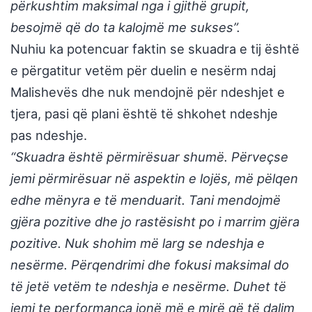
përkushtim maksimal nga i gjithë grupit,
besojmë që do ta kalojmë me sukses”.
Nuhiu ka potencuar faktin se skuadra e tij është
e përgatitur vetëm për duelin e nesërm ndaj
Malishevës dhe nuk mendojnë për ndeshjet e
tjera, pasi që plani është të shkohet ndeshje
pas ndeshje.
“Skuadra është përmirësuar shumë. Përveçse
jemi përmirësuar në aspektin e lojës, më pëlqen
edhe mënyra e të menduarit. Tani mendojmë
gjëra pozitive dhe jo rastësisht po i marrim gjëra
pozitive. Nuk shohim më larg se ndeshja e
nesërme. Përqendrimi dhe fokusi maksimal do
të jetë vetëm te ndeshja e nesërme. Duhet të
jemi te performanca jonë më e mirë që të dalim