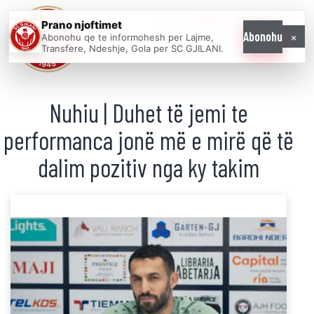
Prano njoftimet
WE COME AS
×
Abonohu
Abonohu qe te informohesh per Lajme,
ONE
Transfere, Ndeshje, Gola per SC GJILANI.
Nuhiu | Duhet të jemi te
performanca jonë më e mirë që të
dalim pozitiv nga ky takim