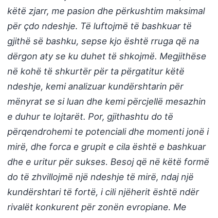
këtë zjarr, me pasion dhe përkushtim maksimal
për çdo ndeshje. Të luftojmë të bashkuar të
gjithë së bashku, sepse kjo është rruga që na
dërgon aty se ku duhet të shkojmë. Megjithëse
në kohë të shkurtër për ta përgatitur këtë
ndeshje, kemi analizuar kundërshtarin për
mënyrat se si luan dhe kemi përcjellë mesazhin
e duhur te lojtarët. Por, gjithashtu do të
përqendrohemi te potenciali dhe momenti jonë i
mirë, dhe forca e grupit e cila është e bashkuar
dhe e uritur për sukses. Besoj që në këtë formë
do të zhvillojmë një ndeshje të mirë, ndaj një
kundërshtari të fortë, i cili njëherit është ndër
rivalët konkurent për zonën evropiane. Me