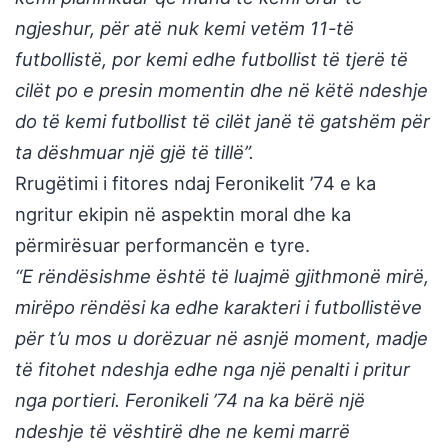
ngjeshur, për atë nuk kemi vetëm 11-të
futbollistë, por kemi edhe futbollist të tjerë të
cilët po e presin momentin dhe në këtë ndeshje
do të kemi futbollist të cilët janë të gatshëm për
ta dëshmuar një gjë të tillë”.
Rrugëtimi i fitores ndaj Feronikelit ’74 e ka
ngritur ekipin në aspektin moral dhe ka
përmirësuar performancën e tyre.
“E rëndësishme është të luajmë gjithmonë mirë,
mirëpo rëndësi ka edhe karakteri i futbollistëve
për t’u mos u dorëzuar në asnjë moment, madje
të fitohet ndeshja edhe nga një penalti i pritur
nga portieri. Feronikeli ’74 na ka bërë një
ndeshje të vështirë dhe ne kemi marrë