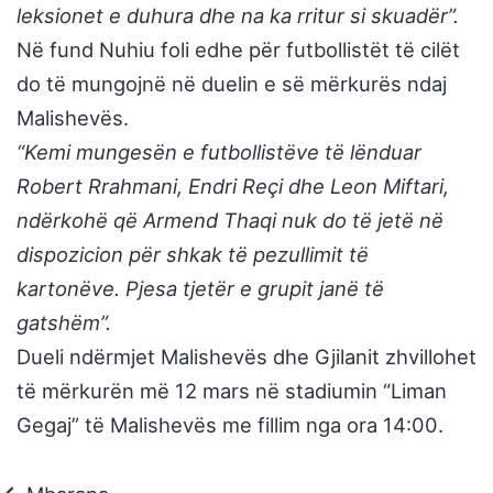
leksionet e duhura dhe na ka rritur si skuadër”.
Në fund Nuhiu foli edhe për futbollistët të cilët
do të mungojnë në duelin e së mërkurës ndaj
Malishevës.
“Kemi mungesën e futbollistëve të lënduar
Robert Rrahmani, Endri Reçi dhe Leon Miftari,
ndërkohë që Armend Thaqi nuk do të jetë në
dispozicion për shkak të pezullimit të
kartonëve. Pjesa tjetër e grupit janë të
gatshëm”.
Dueli ndërmjet Malishevës dhe Gjilanit zhvillohet
të mërkurën më 12 mars në stadiumin “Liman
Gegaj” të Malishevës me fillim nga ora 14:00.