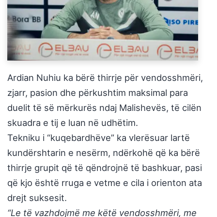
Ardian Nuhiu ka bërë thirrje për vendosshmëri,
zjarr, pasion dhe përkushtim maksimal para
duelit të së mërkurës ndaj Malishevës, të cilën
skuadra e tij e luan në udhëtim.
Tekniku i “kuqebardhëve” ka vlerësuar lartë
kundërshtarin e nesërm, ndërkohë që ka bërë
thirrje grupit që të qëndrojnë të bashkuar, pasi
që kjo është rruga e vetme e cila i orienton ata
drejt suksesit.
“Le të vazhdojmë me këtë vendosshmëri, me