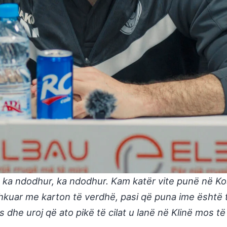
rë ka ndodhur, ka ndodhur. Kam katër vite punë në 
uar me karton të verdhë, pasi që puna ime është ta 
dhe uroj që ato pikë të cilat u lanë në Klinë mos të