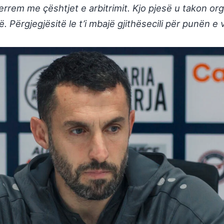
rrem me çështjet e arbitrimit. Kjo pjesë u takon o
ë. Përgjegjësitë le t’i mbajë gjithësecili për punën e