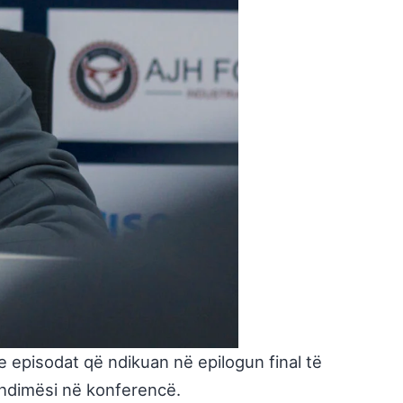
e episodat që ndikuan në epilogun final të
zhdimësi në konferencë.