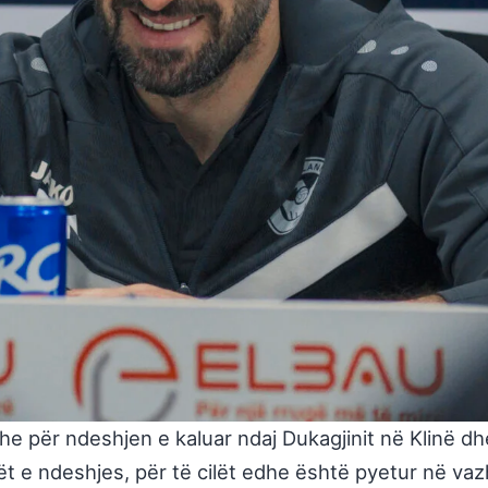
he për ndeshjen e kaluar ndaj Dukagjinit në Klinë dh
ët e ndeshjes, për të cilët edhe është pyetur në va