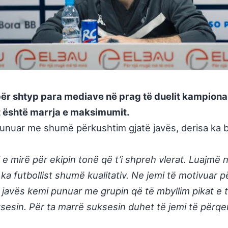
për shtyp para mediave në prag të duelit kampiona
it është marrja e maksimumit.
 punuar me shumë përkushtim gjatë javës, derisa ka b
mirë për ekipin tonë që t’i shpreh vlerat. Luajmë nda
a futbollist shumë kualitativ. Ne jemi të motivuar p
javës kemi punuar me grupin që të mbyllim pikat e ty
sesin. Për ta marrë suksesin duhet të jemi të përqe