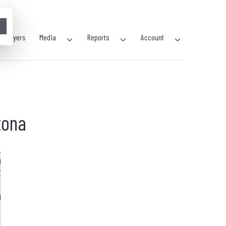
×
Players
Media
Reports
Account
 tona