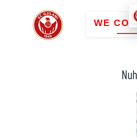
WE COM
Nuhi