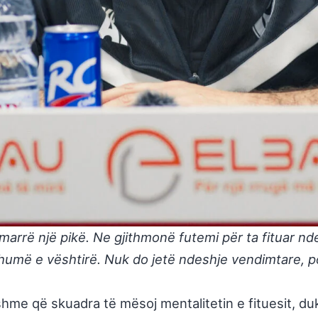
arrë një pikë. Ne gjithmonë futemi për ta fituar nd
humë e vështirë. Nuk do jetë ndeshje vendimtare, 
hme që skuadra të mësoj mentalitetin e fituesit, du