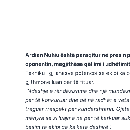
Ardian Nuhiu është paraqitur në presin 
oponentin, megjithëse qëllimi i udhëtim
Tekniku i gjilanasve potencoi se ekipi ka
gjithmonë luan për të fituar.
“Ndeshje e rëndësishme dhe një mundësi e 
për të konkuruar dhe që në radhët e veta k
treguar rrespekt për kundërshtarin. Gjatë 
mënyra se si luajmë ne për të kërkuar suk
besim te ekipi që ka këtë dëshirë”.