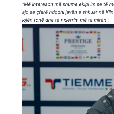
“Më intereson më shumë ekipi im se të me
ajo se çfarë ndodhi javën e shkuar në Klin
lojën tonë dhe të nxjerrim më të mirën”.