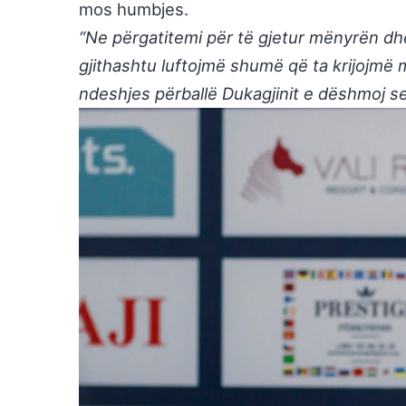
mos humbjes.
“Ne përgatitemi për të gjetur mënyrën dhe
gjithashtu luftojmë shumë që ta krijojmë m
ndeshjes përballë Dukagjinit e dëshmoj se 