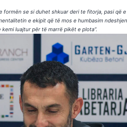
 formën se si duhet shkuar deri te fitorja, pasi që 
entalitetin e ekipit që të mos e humbasim ndeshjen. R
kemi luajtur për të marrë pikët e plota”.