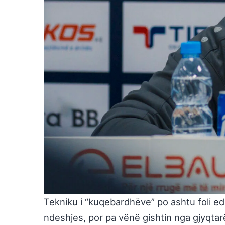
Tekniku i “kuqebardhëve” po ashtu foli ed
ndeshjes, por pa vënë gishtin nga gjyqtar