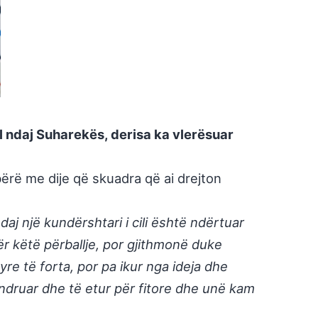
l ndaj Suharekës, derisa ka vlerësuar
ërë me dije që skuadra që ai drejton
j një kundërshtari i cili është ndërtuar
ër këtë përballje, por gjithmonë duke
re të forta, por pa ikur nga ideja dhe
ndruar dhe të etur për fitore dhe unë kam