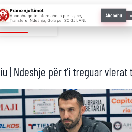
Prano njoftimet
Abonohu
Abonohu qe te informohesh per Lajme,
E AS ONE
Transfere, Ndeshje, Gola per SC GJILANI.
Home
News
u | Ndeshje për t’i treguar vlerat