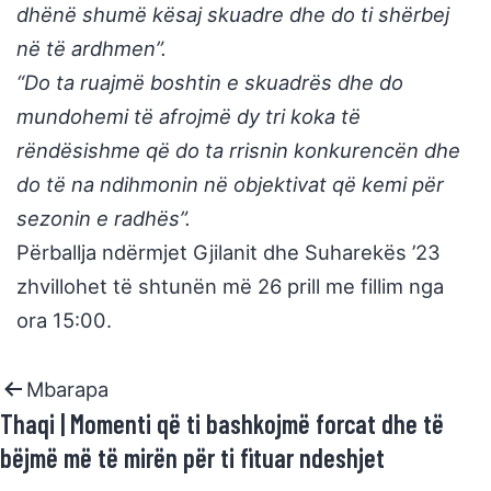
dhënë shumë kësaj skuadre dhe do ti shërbej
në të ardhmen”.
“Do ta ruajmë boshtin e skuadrës dhe do
mundohemi të afrojmë dy tri koka të
rëndësishme që do ta rrisnin konkurencën dhe
do të na ndihmonin në objektivat që kemi për
sezonin e radhës”.
Përballja ndërmjet Gjilanit dhe Suharekës ’23
zhvillohet të shtunën më 26 prill me fillim nga
ora 15:00.
Mbarapa
Thaqi | Momenti që ti bashkojmë forcat dhe të
bëjmë më të mirën për ti fituar ndeshjet