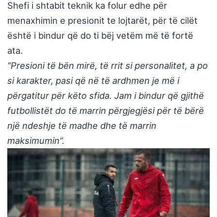
Shefi i shtabit teknik ka folur edhe për
menaxhimin e presionit te lojtarët, për të cilët
është i bindur që do ti bëj vetëm më të fortë
ata.
“Presioni të bën mirë, të rrit si personalitet, a po
si karakter, pasi që në të ardhmen je më i
përgatitur për këto sfida. Jam i bindur që gjithë
futbollistët do të marrin përgjegjësi për të bërë
një ndeshje të madhe dhe të marrin
maksimumin”.