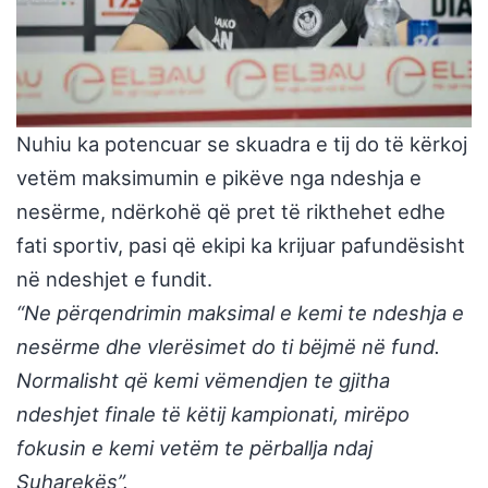
Nuhiu ka potencuar se skuadra e tij do të kërkoj
vetëm maksimumin e pikëve nga ndeshja e
nesërme, ndërkohë që pret të rikthehet edhe
fati sportiv, pasi që ekipi ka krijuar pafundësisht
në ndeshjet e fundit.
“Ne përqendrimin maksimal e kemi te ndeshja e
nesërme dhe vlerësimet do ti bëjmë në fund.
Normalisht që kemi vëmendjen te gjitha
ndeshjet finale të këtij kampionati, mirëpo
fokusin e kemi vetëm te përballja ndaj
Suharekës”.