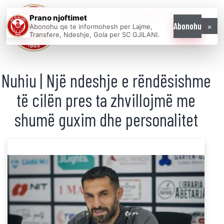
Prano njoftimet
WE COME AS
×
Abonohu
Abonohu qe te informohesh per Lajme,
ONE
Transfere, Ndeshje, Gola per SC GJILANI.
Nuhiu | Një ndeshje e rëndësishme
të cilën pres ta zhvillojmë me
shumë guxim dhe personalitet