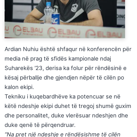
Ardian Nuhiu është shfaqur në konferencën për
media në prag të sfidës kampionale ndaj
Suharekës ’23, derisa ka folur për rëndësinë e
kësaj përballje dhe gjendjen nëpër të cilën po
kalon ekipi.
Tekniku i kuqebardhëve ka potencuar se në
këtë ndeshje ekipi duhet të tregoj shumë guxim
dhe personalitet, duke vlerësuar ndeshjen dhe
duke qenë të përqendruar.
“Na pret një ndeshje e rëndësishme të cilën