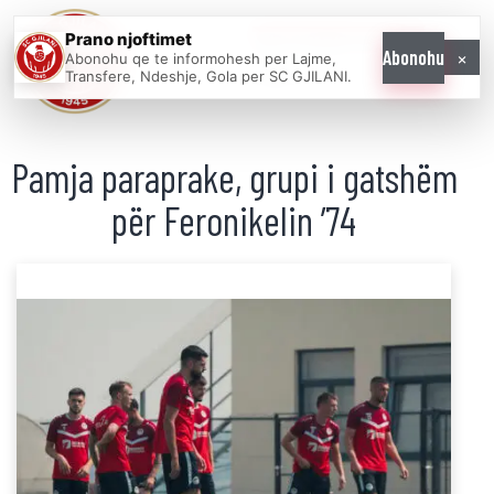
Prano njoftimet
WE COME AS
×
Abonohu
Abonohu qe te informohesh per Lajme,
ONE
Transfere, Ndeshje, Gola per SC GJILANI.
Pamja paraprake, grupi i gatshëm
për Feronikelin ’74