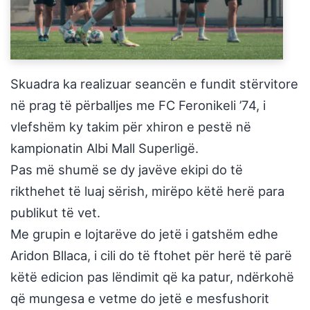
Skuadra ka realizuar seancën e fundit stërvitore
në prag të përballjes me FC Feronikeli ’74, i
vlefshëm ky takim për xhiron e pestë në
kampionatin Albi Mall Superligë.
Pas më shumë se dy javëve ekipi do të
rikthehet të luaj sërish, mirëpo këtë herë para
publikut të vet.
Me grupin e lojtarëve do jetë i gatshëm edhe
Aridon Bllaca, i cili do të ftohet për herë të parë
këtë edicion pas lëndimit që ka patur, ndërkohë
që mungesa e vetme do jetë e mesfushorit