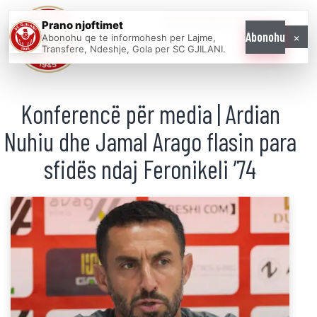
Prano njoftimet
WE COME AS
×
Abonohu
Abonohu qe te informohesh per Lajme,
ONE
Transfere, Ndeshje, Gola per SC GJILANI.
Konferencë për media | Ardian
Nuhiu dhe Jamal Arago flasin para
sfidës ndaj Feronikeli ’74