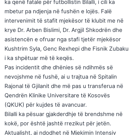
ka qenë fatale për futbollistin Bilalli, i cili ka
mbetur pa ndjenja në fushën e lojës. Falë
intervenimit të stafit mjekësor të klubit me në
krye Dr. Arben Bislimi, Dr. Argjil Shkodrën dhe
asistencën e ofruar nga stafi tjetër mjekësor
Kushtrim Syla, Genc Rexhepi dhe Fisnik Zubaku
i ka shpëtuar më të keqës.
Pas incidentit dhe dhënies së ndihmës së
nevojshme në fushë, ai u trajtua në Spitalin
Rajonal të Gjilanit dhe më pas u transferua në
Qendrën Klinike Universitare të Kosovës
(QKUK) për kujdes të avancuar.
Bilalli ka pësuar gjakderdhje të brendshme në
kokë, por është jashtë rrezikut për jetën.
Aktualisht, ai ndodhet në Mjekimin Intensiv