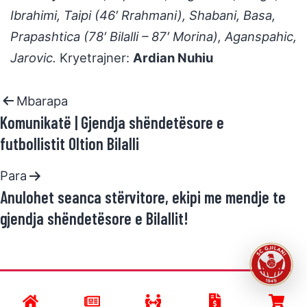
Ibrahimi, Taipi (46′ Rrahmani), Shabani, Basa,
Prapashtica (78′ Bilalli – 87′ Morina), Aganspahic,
Jarovic.
Kryetrajner:
Ardian Nuhiu
Mbarapa
Komunikatë | Gjendja shëndetësore e
futbollistit Oltion Bilalli
Para
Anulohet seanca stërvitore, ekipi me mendje te
gjendja shëndetësore e Bilallit!
Developed by
SC GJILANI
and powered by
R.Halimi
.