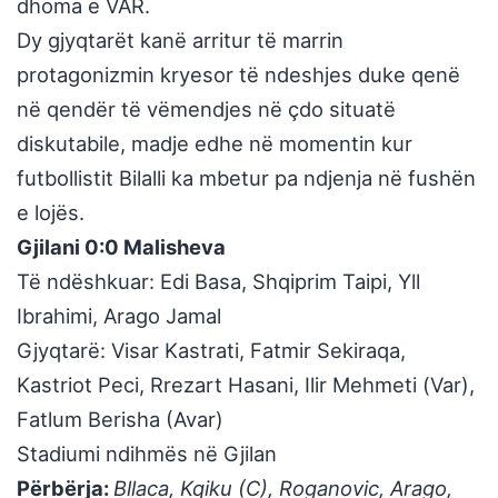
dhoma e VAR.
Dy gjyqtarët kanë arritur të marrin
protagonizmin kryesor të ndeshjes duke qenë
në qendër të vëmendjes në çdo situatë
diskutabile, madje edhe në momentin kur
futbollistit Bilalli ka mbetur pa ndjenja në fushën
e lojës.
Gjilani 0:0 Malisheva
Të ndëshkuar: Edi Basa, Shqiprim Taipi, Yll
Ibrahimi, Arago Jamal
Gjyqtarë: Visar Kastrati, Fatmir Sekiraqa,
Kastriot Peci, Rrezart Hasani, Ilir Mehmeti (Var),
Fatlum Berisha (Avar)
Stadiumi ndihmës në Gjilan
Përbërja:
Bllaca, Kqiku (C), Roganovic, Arago,