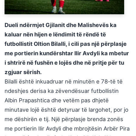
Dueli ndërmjet Gjilanit dhe Malishevës ka
kaluar nën hijen e lëndimit të rëndë të
futbollistit Oltion Bilalli, i cili pas një përplasje
me portierin kundërshtar Ilir Avdyli ka mbetur
i shtrirë në fushën e lojës dhe në pritje për tu
zgjuar sërish.
Bilalli është inkuadruar në minutën e 78-të të
ndeshjes derisa ka zëvendësuar futbollistin
Albin Prapashtica dhe vetëm pas dhjetë
minutave lojë është detyruar të largohet, por jo
me dëshirën e tij. Një përplasje brenda zonës
me portierin Ilir Avdyli dhe mbrojtësin Arbër Pira