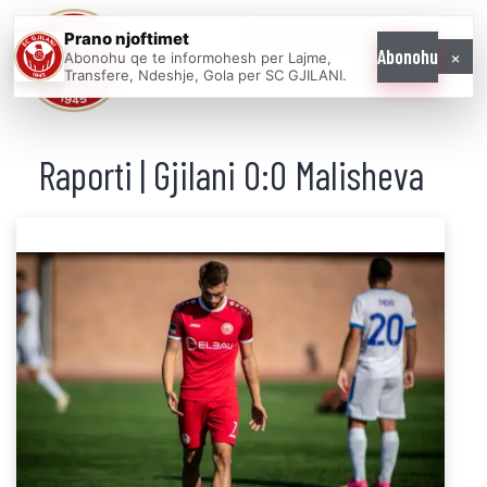
Prano njoftimet
WE COME AS
×
Abonohu
Abonohu qe te informohesh per Lajme,
ONE
Transfere, Ndeshje, Gola per SC GJILANI.
Raporti | Gjilani 0:0 Malisheva