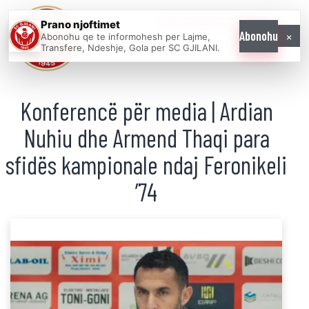
Prano njoftimet
WE COME AS
×
Abonohu
Abonohu qe te informohesh per Lajme,
ONE
Transfere, Ndeshje, Gola per SC GJILANI.
Konferencë për media | Ardian
Nuhiu dhe Armend Thaqi para
sfidës kampionale ndaj Feronikeli
’74