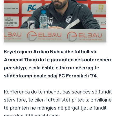
Kryetrajneri Ardian Nuhiu dhe futbollisti
Armend Thaqi do të paraqiten në konferencën
për shtyp, e cila është e thirrur në prag të
sfidës kampionale ndaj FC Feronikeli ’74.
Konferenca do të mbahet pas seancës së fundit
stërvitore, të cilën futbollistët pritet ta zhvillojnë
të premtën në mëngjes në përgatitjet e fundit
para duelit të së shtunes.